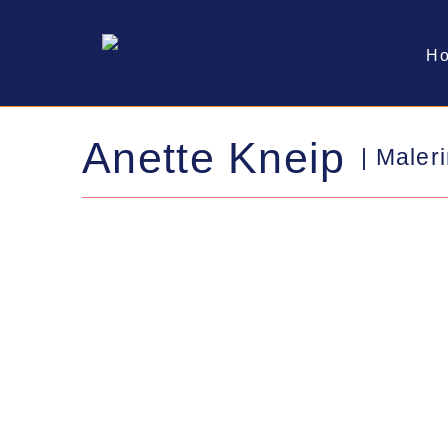
H
Anette
Kneip
| Maler