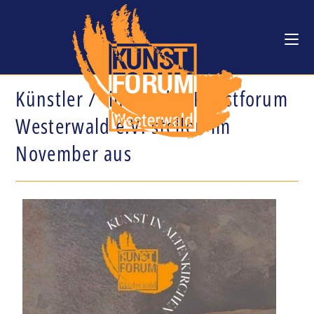
Künstler / -innen des Kunstforum
Westerwald e.V. stellen im
November aus