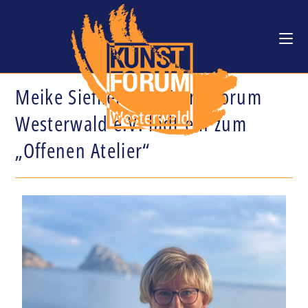
Meike Siefken vom Kunstforum
Westerwald e.V. lädt ein zum
„Offenen Atelier“